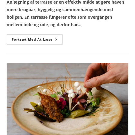
Anlægning af terrasse er en effektiv måde at gøre haven
mere brugbar, hyggelig og sammenhængende med
boligen. En terrasse fungerer ofte som overgangen
mellem inde og ude, og derfor har…
Anlægning
Fortsæt Med At Læse
Af
Terrasse
Giver
Haven
Et
Naturligt
Samlingspunkt