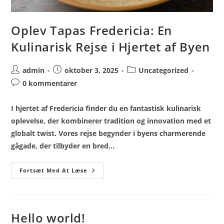
Oplev Tapas Fredericia: En
Kulinarisk Rejse i Hjertet af Byen
Post
Post
Post
admin
oktober 3, 2025
Uncategorized
author:
published:
category:
Post
0 kommentarer
comments:
I hjertet af Fredericia finder du en fantastisk kulinarisk
oplevelse, der kombinerer tradition og innovation med et
globalt twist. Vores rejse begynder i byens charmerende
gågade, der tilbyder en bred…
Oplev
Fortsæt Med At Læse
Tapas
Fredericia:
En
Kulinarisk
Rejse
I
Hello world!
Hjertet